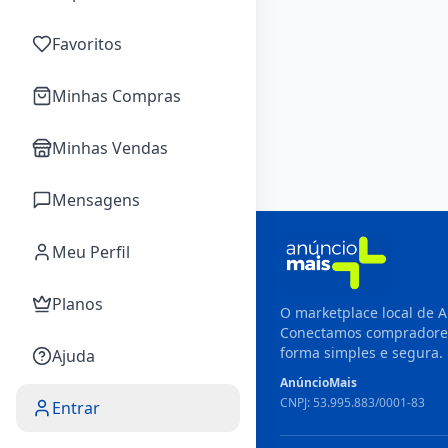
Favoritos
Minhas Compras
Minhas Vendas
Mensagens
Meu Perfil
Planos
O marketplace local de A
Conectamos compradore
forma simples e segura.
Ajuda
AnúncioMais
CNPJ: 53.995.883/0001-83
Entrar