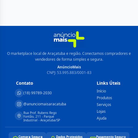
O marketplace local de Araçatuba e região. Conectamos compradores e
vendedores de forma simples e segura.
AnúncioMais
CNPJ: 53.995.883/0001-83
Contato
Links Úteis
Início
(18) 99789-2030
Produtos
@anunciomaisaracatuba
Serviços
Lojas
Rua Prof. Rubens Rego
Fontão, 211 - Parque
Ajuda
Industrial - Araçatuba/SP
Compra Segura
Dados Protegidos
Pagamento Seguro