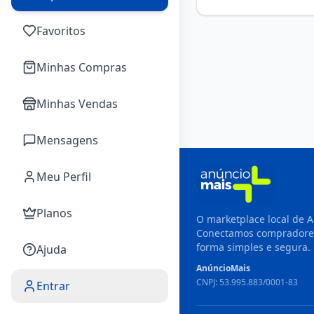
Favoritos
Minhas Compras
Minhas Vendas
Mensagens
Meu Perfil
Planos
O marketplace local de A
Conectamos compradore
forma simples e segura.
Ajuda
AnúncioMais
CNPJ: 53.995.883/0001-83
Entrar